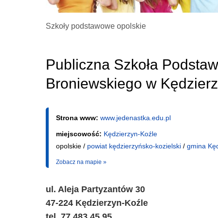
Szkoły podstawowe opolskie
Publiczna Szkoła Podstaw
Broniewskiego w Kędzierz
Strona www:
www.jedenastka.edu.pl
miejscowość:
Kędzierzyn-Koźle
opolskie /
powiat kędzierzyńsko-kozielski
/
gmina Kęd
Zobacz na mapie »
ul. Aleja Partyzantów 30
47-224 Kędzierzyn-Koźle
tel. 77 483 45 95