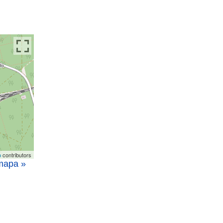
p
contributors
 mapa »