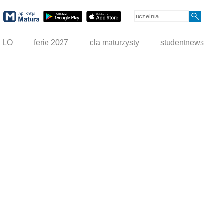
g LO
ferie 2027
dla maturzysty
studentnews