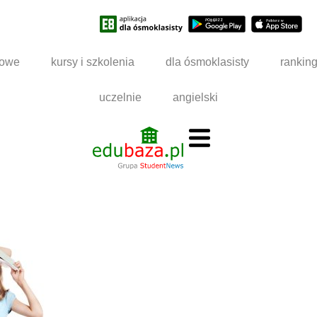
dowe
kursy i szkolenia
dla ósmoklasisty
rankin
uczelnie
angielski