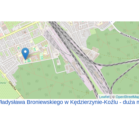
Leaflet
| ©
OpenStreetMa
ładysława Broniewskiego w Kędzierzynie-Koźlu - duża