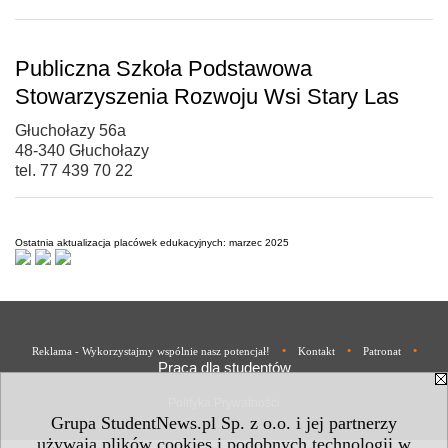
Publiczna Szkoła Podstawowa
Stowarzyszenia Rozwoju Wsi Stary Las
Głuchołazy 56a
48-340 Głuchołazy
tel. 77 439 70 22
Ostatnia aktualizacja placówek edukacyjnych: marzec 2025
•
•
•
Reklama - Wykorzystajmy wspólnie nasz potencjał!
Kontakt
Patronat
Praca dla studentów
Polityka Prywatności
Grupa StudentNews.pl Sp. z o.o. i jej partnerzy
używają plików cookies i podobnych technologii w